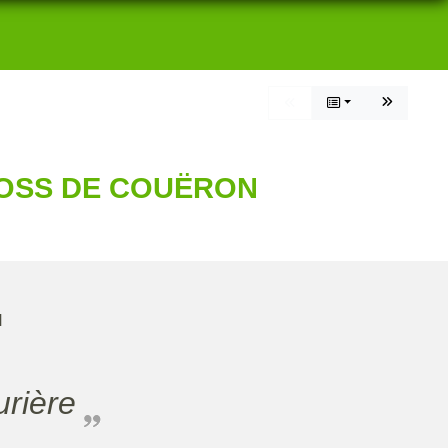
ROSS DE COUËRON
H
urière