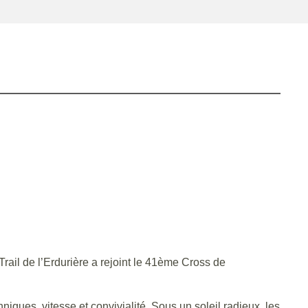
ail de l’Erdurière a rejoint le 41ème Cross de
iques, vitesse et convivialité. Sous un soleil radieux, les