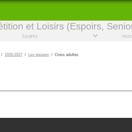
ition et Loisirs (Espoirs, Senio
ÉQUIPES
CROSS
2026-2027
Les équipes
Cross adultes